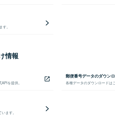
きます。
け情報
郵便番号データのダウンロ
APIを提供。
各種データのダウンロードはこち
ています。