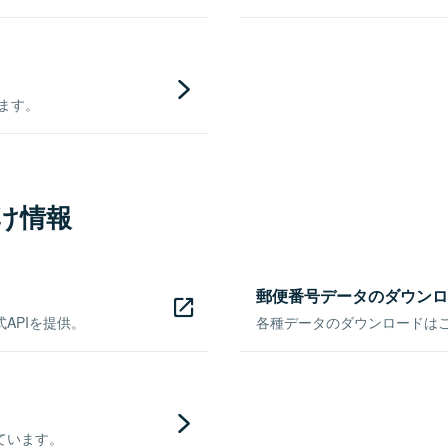
きます。
け情報
郵便番号データのダウンロ
APIを提供。
各種データのダウンロードはこち
ています。