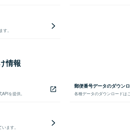
きます。
け情報
郵便番号データのダウンロ
APIを提供。
各種データのダウンロードはこち
ています。