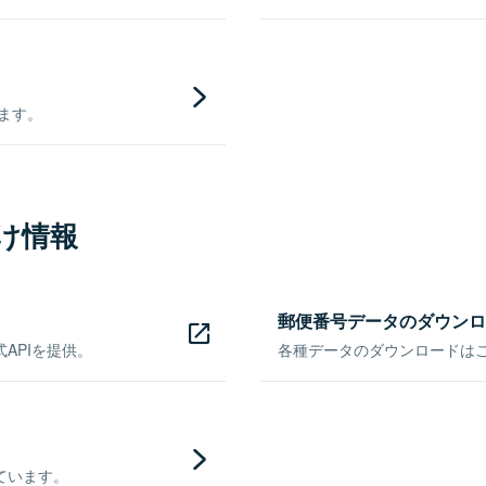
きます。
け情報
郵便番号データのダウンロ
APIを提供。
各種データのダウンロードはこち
ています。