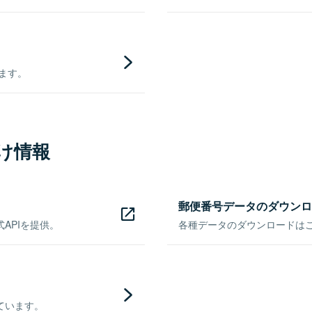
きます。
け情報
郵便番号データのダウンロ
APIを提供。
各種データのダウンロードはこち
ています。