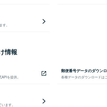
きます。
け情報
郵便番号データのダウンロ
APIを提供。
各種データのダウンロードはこち
ています。