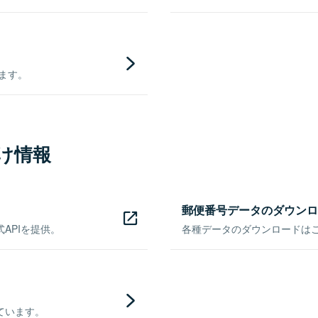
きます。
け情報
郵便番号データのダウンロ
APIを提供。
各種データのダウンロードはこち
ています。