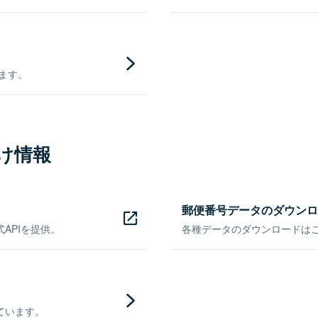
きます。
け情報
郵便番号データのダウンロ
APIを提供。
各種データのダウンロードはこち
ています。