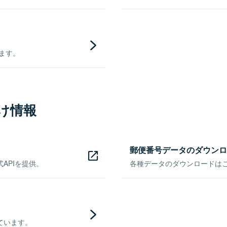
きます。
け情報
郵便番号データのダウンロ
APIを提供。
各種データのダウンロードはこち
ています。