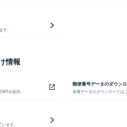
きます。
け情報
郵便番号データのダウンロ
APIを提供。
各種データのダウンロードはこち
ています。