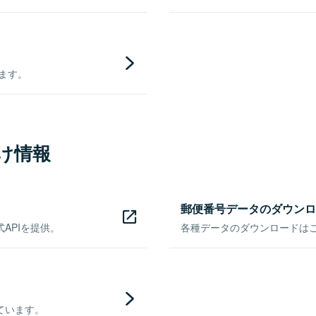
きます。
け情報
郵便番号データのダウンロ
APIを提供。
各種データのダウンロードはこち
ています。