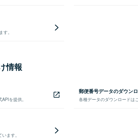
きます。
け情報
郵便番号データのダウンロ
APIを提供。
各種データのダウンロードはこち
ています。