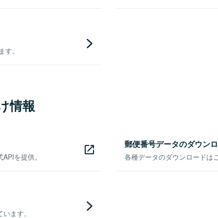
きます。
け情報
郵便番号データのダウンロ
APIを提供。
各種データのダウンロードはこち
ています。