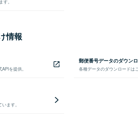
きます。
け情報
郵便番号データのダウンロ
APIを提供。
各種データのダウンロードはこち
ています。