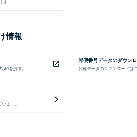
きます。
け情報
郵便番号データのダウンロ
APIを提供。
各種データのダウンロードはこち
ています。