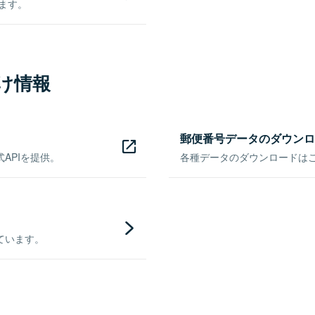
きます。
け情報
郵便番号データのダウンロ
APIを提供。
各種データのダウンロードはこち
ています。