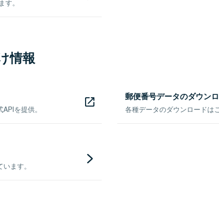
きます。
け情報
郵便番号データのダウンロ
APIを提供。
各種データのダウンロードはこち
ています。