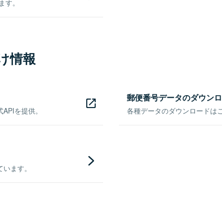
きます。
け情報
郵便番号データのダウンロ
APIを提供。
各種データのダウンロードはこち
ています。