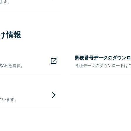
きます。
け情報
郵便番号データのダウンロ
APIを提供。
各種データのダウンロードはこち
ています。