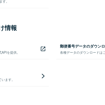
きます。
け情報
郵便番号データのダウンロ
APIを提供。
各種データのダウンロードはこち
ています。