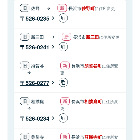
佐野
長浜市
佐野町
に住所変更
526-0235
新三田
長浜市
新三田
に住所変更
526-0241
須賀谷
長浜市
須賀谷町
に住所変
更
526-0277
相撲庭
長浜市
相撲庭町
に住所変
更
526-0234
尊勝寺
長浜市
尊勝寺町
に住所変