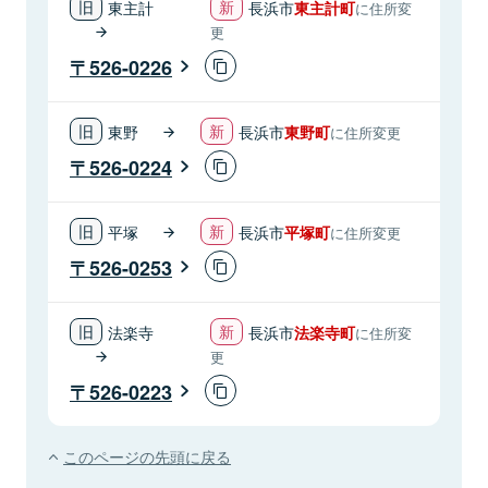
東主計
長浜市
東主計町
に住所変
更
526-0226
東野
長浜市
東野町
に住所変更
526-0224
平塚
長浜市
平塚町
に住所変更
526-0253
法楽寺
長浜市
法楽寺町
に住所変
更
526-0223
このページの先頭に戻る