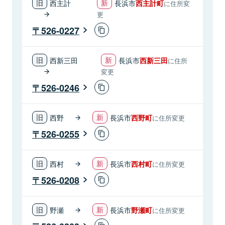
西主計
長浜市
西主計町
に住所変
更
526-0227
西新三田
長浜市
西新三田
に住所
変更
526-0246
西野
長浜市
西野町
に住所変更
526-0255
西村
長浜市
西村町
に住所変更
526-0208
野瀬
長浜市
野瀬町
に住所変更