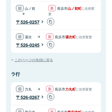
山ノ前
長浜市
山ノ前町
に住所変
更
526-0257
湯次
長浜市
湯次町
に住所変更
526-0245
このページの先頭に戻る
ラ行
力丸
長浜市
力丸町
に住所変更
526-0267
竜安寺
長浜市
竜安寺町