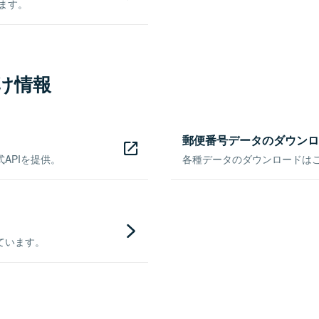
きます。
け情報
郵便番号データのダウンロ
APIを提供。
各種データのダウンロードはこち
ています。