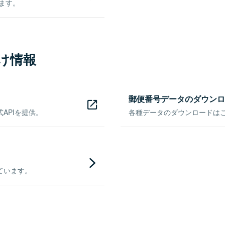
きます。
け情報
郵便番号データのダウンロ
APIを提供。
各種データのダウンロードはこち
ています。