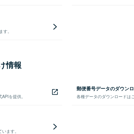
きます。
け情報
郵便番号データのダウンロ
APIを提供。
各種データのダウンロードはこち
ています。