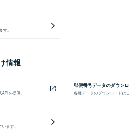
きます。
け情報
郵便番号データのダウンロ
APIを提供。
各種データのダウンロードはこち
ています。