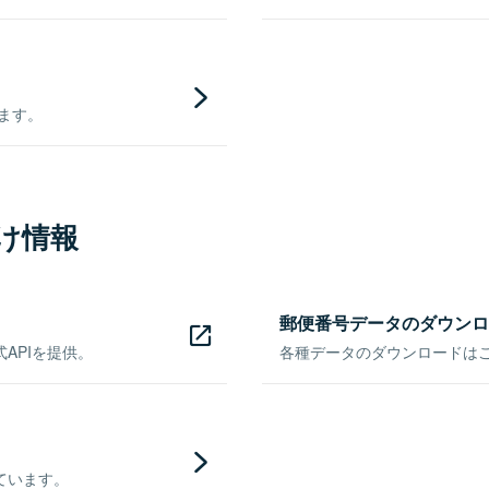
きます。
け情報
郵便番号データのダウンロ
APIを提供。
各種データのダウンロードはこち
ています。