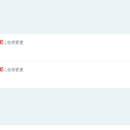
町
に住所変更
町
に住所変更