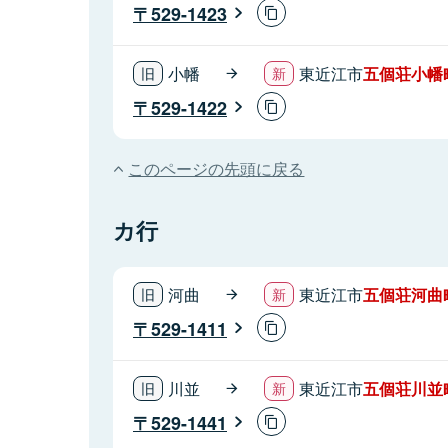
529-1423
小幡
東近江市
五個荘小幡
529-1422
このページの先頭に戻る
カ行
河曲
東近江市
五個荘河曲
529-1411
川並
東近江市
五個荘川並
529-1441