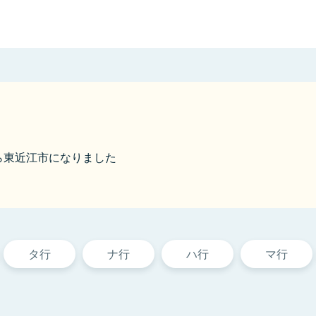
1から東近江市になりました
タ行
ナ行
ハ行
マ行