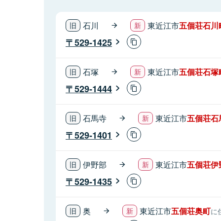
石川
東近江市
五個荘石川
529-1425
石塚
東近江市
五個荘石塚
529-1444
石馬寺
東近江市
五個荘石
529-1401
伊野部
東近江市
五個荘伊
529-1435
奥
東近江市
五個荘奥町
に