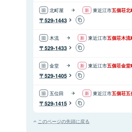
北町屋
東近江市
五個荘北
529-1443
木流
東近江市
五個荘木流
529-1433
金堂
東近江市
五個荘金堂
529-1405
五位田
東近江市
五個荘五
529-1415
このページの先頭に戻る