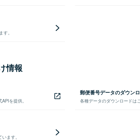
きます。
け情報
郵便番号データのダウンロ
APIを提供。
各種データのダウンロードはこち
ています。