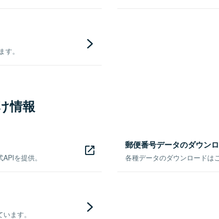
きます。
け情報
郵便番号データのダウンロ
APIを提供。
各種データのダウンロードはこち
ています。