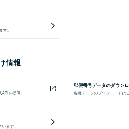
きます。
け情報
郵便番号データのダウンロ
APIを提供。
各種データのダウンロードはこち
ています。