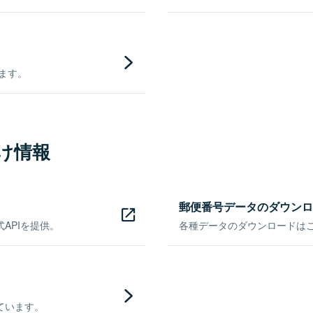
きます。
け情報
郵便番号データのダウンロ
APIを提供。
各種データのダウンロードはこち
ています。