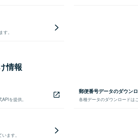
きます。
け情報
郵便番号データのダウンロ
APIを提供。
各種データのダウンロードはこち
ています。