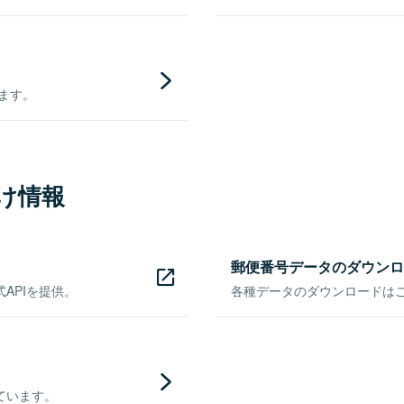
きます。
け情報
郵便番号データのダウンロ
APIを提供。
各種データのダウンロードはこち
ています。