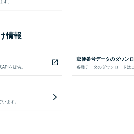
きます。
け情報
郵便番号データのダウンロ
APIを提供。
各種データのダウンロードはこち
ています。