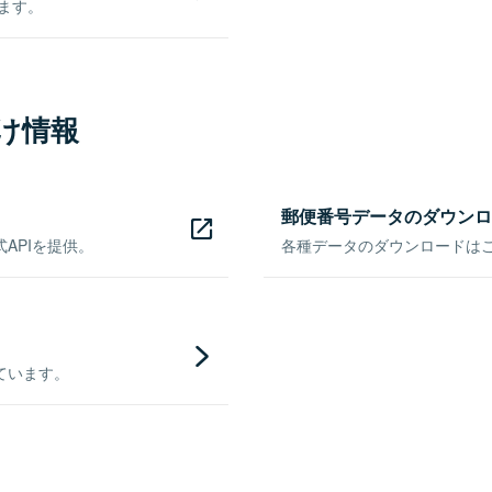
きます。
け情報
郵便番号データのダウンロ
APIを提供。
各種データのダウンロードはこち
ています。