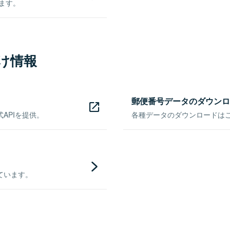
きます。
け情報
郵便番号データのダウンロ
APIを提供。
各種データのダウンロードはこち
ています。