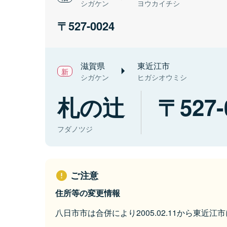
シガケン
ヨウカイチシ
527-0024
滋賀県
東近江市
シガケン
ヒガシオウミシ
札の辻
527-
フダノツジ
ご注意
住所等の変更情報
八日市市は合併により2005.02.11から東近江