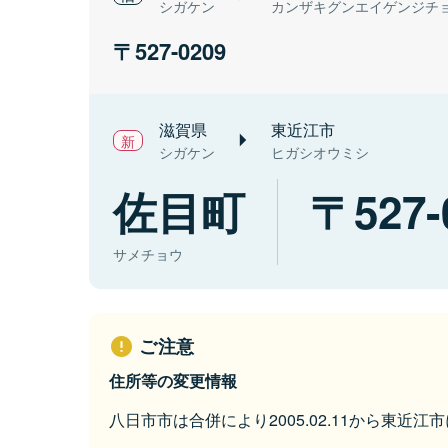
シガケン
カンザキグンエイゲンジチ
527-0209
滋賀県
東近江市
シガケン
ヒガシオウミシ
佐目町
527-
サメチョウ
ご注意
住所等の変更情報
八日市市は合併により2005.02.11から東近江