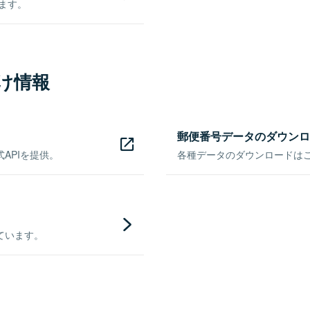
きます。
け情報
郵便番号データのダウンロ
APIを提供。
各種データのダウンロードはこち
ています。