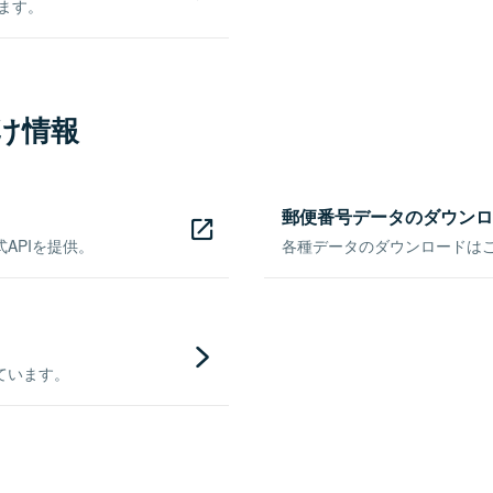
きます。
け情報
郵便番号データのダウンロ
APIを提供。
各種データのダウンロードはこち
ています。