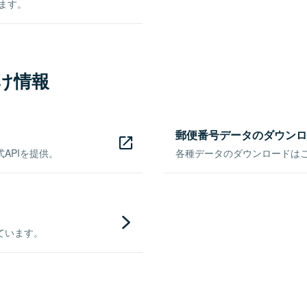
きます。
け情報
郵便番号データのダウンロ
APIを提供。
各種データのダウンロードはこち
ています。