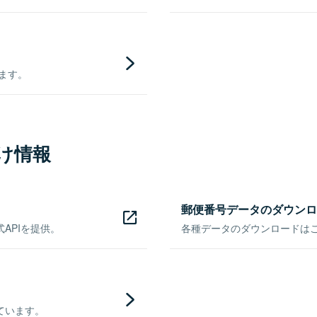
きます。
け情報
郵便番号データのダウンロ
APIを提供。
各種データのダウンロードはこち
ています。