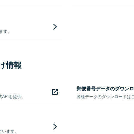
きます。
け情報
郵便番号データのダウンロ
APIを提供。
各種データのダウンロードはこち
ています。