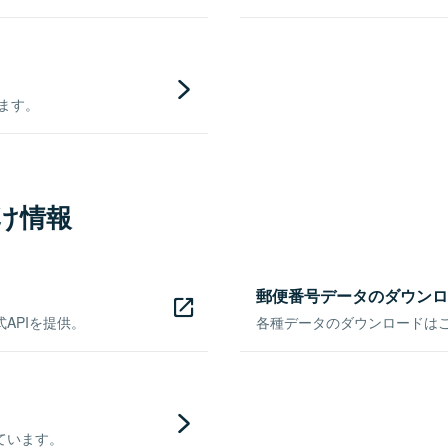
きます。
け情報
郵便番号データのダウンロ
APIを提供。
各種データのダウンロードはこち
ています。