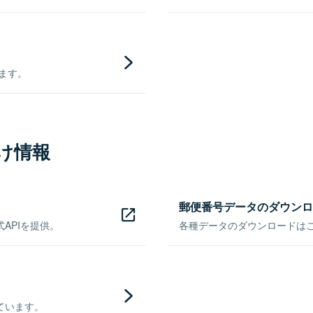
きます。
け情報
郵便番号データのダウンロ
APIを提供。
各種データのダウンロードはこち
ています。