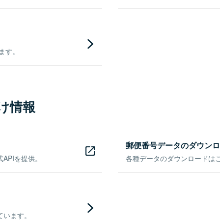
きます。
け情報
郵便番号データのダウンロ
APIを提供。
各種データのダウンロードはこち
ています。