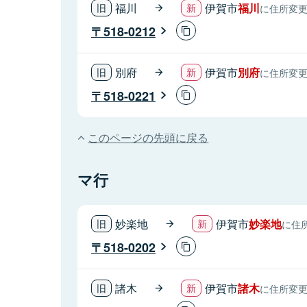
福川
伊賀市
福川
に住所変
518-0212
別府
伊賀市
別府
に住所変
518-0221
このページの先頭に戻る
マ行
妙楽地
伊賀市
妙楽地
に住
518-0202
諸木
伊賀市
諸木
に住所変