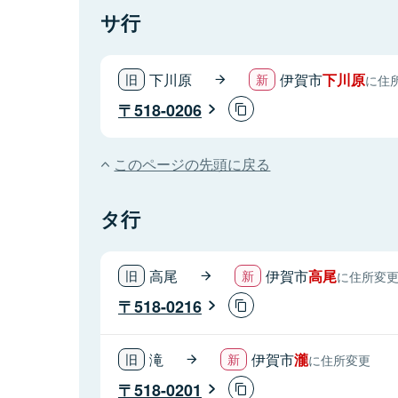
サ行
下川原
伊賀市
下川原
に住
518-0206
このページの先頭に戻る
タ行
高尾
伊賀市
高尾
に住所変
518-0216
滝
伊賀市
瀧
に住所変更
518-0201