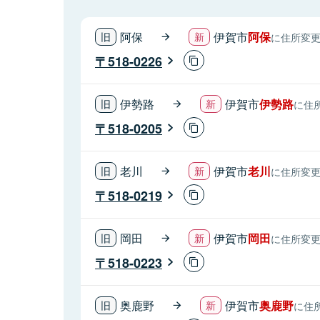
阿保
伊賀市
阿保
に住所変
518-0226
伊勢路
伊賀市
伊勢路
に住
518-0205
老川
伊賀市
老川
に住所変
518-0219
岡田
伊賀市
岡田
に住所変
518-0223
奥鹿野
伊賀市
奥鹿野
に住