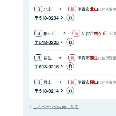
北山
伊賀市
北山
に住所変
518-0204
桐ケ丘
伊賀市
桐ケ丘
に住
518-0225
霧生
伊賀市
霧生
に住所変
518-0215
腰山
伊賀市
腰山
に住所変
518-0214
このページの先頭に戻る