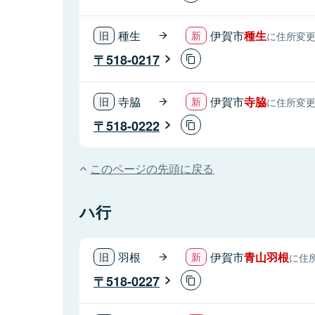
種生
伊賀市
種生
に住所変
518-0217
寺脇
伊賀市
寺脇
に住所変
518-0222
このページの先頭に戻る
ハ行
羽根
伊賀市
青山羽根
に住
518-0227