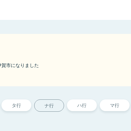
ら伊賀市になりました
タ行
ハ行
マ行
ナ行