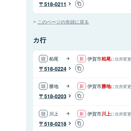
518-0211
このページの先頭に戻る
カ行
柏尾
伊賀市
柏尾
に住所変
518-0224
勝地
伊賀市
勝地
に住所変
518-0203
川上
伊賀市
川上
に住所変
518-0218