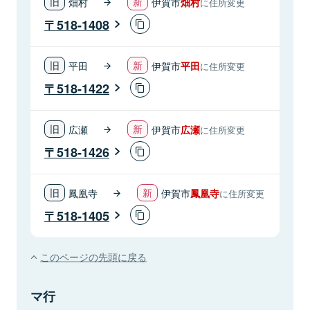
畑村
伊賀市
畑村
に住所変更
518-1408
平田
伊賀市
平田
に住所変更
518-1422
広瀬
伊賀市
広瀬
に住所変更
518-1426
鳳凰寺
伊賀市
鳳凰寺
に住所変更
518-1405
このページの先頭に戻る
マ行