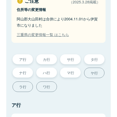
ご注意
（2025.3.28掲載）
住所等の変更情報
阿山郡大山田村は合併により2004.11.01から伊賀
市になりました
三重県の変更情報一覧 はこちら
ア行
カ行
サ行
タ行
ナ行
ハ行
マ行
ヤ行
ラ行
ワ行
ア行