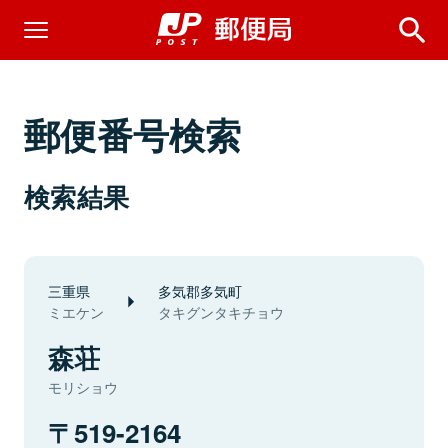
郵便番号検索
検索結果
三重県
多気郡多気町
ミエケン
タキグンタキチョウ
森荘
モリショウ
519-2164