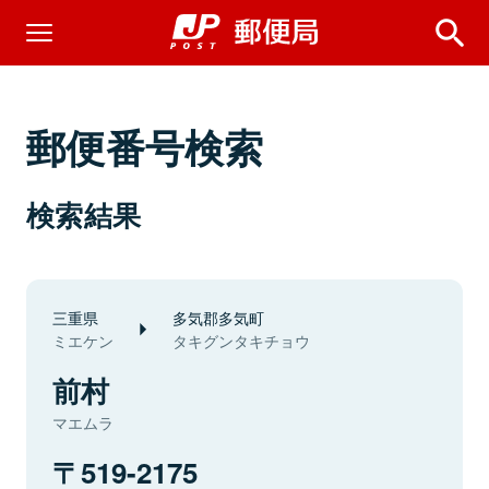
郵便番号検索
検索結果
三重県
多気郡多気町
ミエケン
タキグンタキチョウ
前村
マエムラ
519-2175