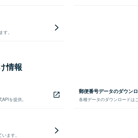
きます。
け情報
郵便番号データのダウンロ
APIを提供。
各種データのダウンロードはこち
ています。