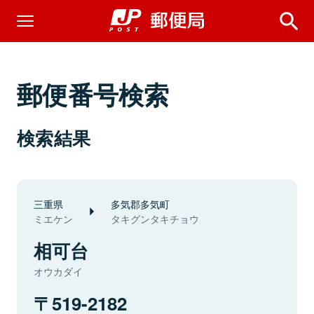
郵便番号検索
検索結果
三重県
多気郡多気町
ミエケン
タキグンタキチョウ
相可台
オウカダイ
519-2182